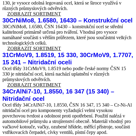
130, je vysoce odolná legovaná ocel, která se široce využívá v
různých průmyslových odvětvích.
ZOBRAZIT SORTIMENT
30CrNiMo8, 1.6580, 16430 – Konstrukční ocel
30CrNiMo8, 1.6580, ČSN 16430 – konstrukční ocel se střední
kalitelností primárně určená pro tváření. Vhodná pro vysoce
namáhané součásti s větším průřezem, které jsou součástmi velkých
technologických celků.
ZOBRAZIT SORTIMENT
31CrMoV9, 1.8519, 15 330, 30CrMoV9, 1.7707,
15 241 – Nitridační oceli
Ocel třídy 31CrMoV9, 1.8519 nebo podle české normy ČSN 15
330 je nitridační ocel, která nachází uplatnění v různých
průmyslových odvětvích.
ZOBRAZIT SORTIMENT
34CrAlNi7-10, 1.8550, 16 347 (15 340) –
Nitridační ocel
Ocel třídy 34CrAlNi7-10, 1.8550, ČSN 16 347, 15 340 – Cr-Ni-Al
nitridační ocel pro komponenty vyžadující velmi vysokou
povrchovou tvrdost a odolnost proti opotřebení. Použití nalézá v
automobilové průmyslu a strojírenství obecně. Materiál vhodný pro
vačkové kotouče, vačky, ozubené hřídele, měřící přístroje, součásti
vstřikovacích čerpadel, cívky ventilů, pístní čepy apod.