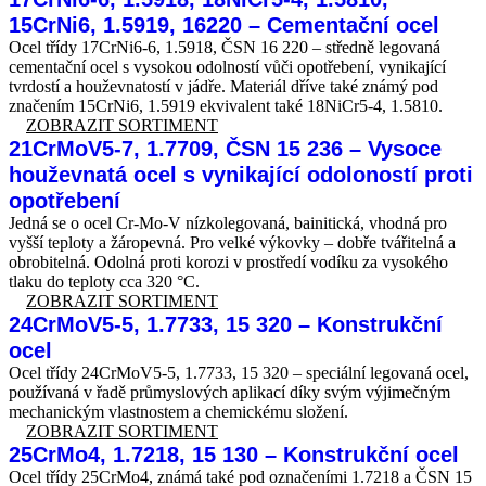
15CrNi6, 1.5919, 16220 – Cementační ocel
Ocel třídy 17CrNi6-6, 1.5918, ČSN 16 220 – středně legovaná
cementační ocel s vysokou odolností vůči opotřebení, vynikající
tvrdostí a houževnatostí v jádře. Materiál dříve také známý pod
značením 15CrNi6, 1.5919 ekvivalent také 18NiCr5-4, 1.5810.
ZOBRAZIT SORTIMENT
21CrMoV5-7, 1.7709, ČSN 15 236 – Vysoce
houževnatá ocel s vynikající odoloností proti
opotřebení
Jedná se o ocel Cr-Mo-V nízkolegovaná, bainitická, vhodná pro
vyšší teploty a žáropevná. Pro velké výkovky – dobře tvářitelná a
obrobitelná. Odolná proti korozi v prostředí vodíku za vysokého
tlaku do teploty cca 320 °C.
ZOBRAZIT SORTIMENT
24CrMoV5-5, 1.7733, 15 320 – Konstrukční
ocel
Ocel třídy 24CrMoV5-5, 1.7733, 15 320 – speciální legovaná ocel,
používaná v řadě průmyslových aplikací díky svým výjimečným
mechanickým vlastnostem a chemickému složení.
ZOBRAZIT SORTIMENT
25CrMo4, 1.7218, 15 130 – Konstrukční ocel
Ocel třídy 25CrMo4, známá také pod označeními 1.7218 a ČSN 15