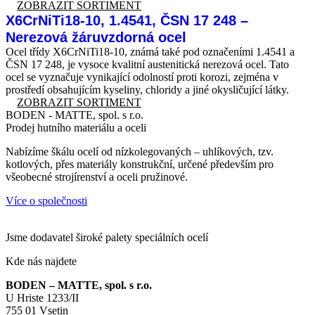
ZOBRAZIT SORTIMENT
X6CrNiTi18-10, 1.4541, ČSN 17 248 –
Nerezová žáruvzdorná ocel
Ocel třídy X6CrNiTi18-10, známá také pod označeními 1.4541 a
ČSN 17 248, je vysoce kvalitní austenitická nerezová ocel. Tato
ocel se vyznačuje vynikající odolností proti korozi, zejména v
prostředí obsahujícím kyseliny, chloridy a jiné okysličující látky.
ZOBRAZIT SORTIMENT
BODEN - MATTE, spol. s r.o.
Prodej hutního materiálu a oceli
Nabízíme škálu ocelí od nízkolegovaných – uhlíkových, tzv.
kotlových, přes materiály konstrukční, určené především pro
všeobecné strojírenství a oceli pružinové.
Více o společnosti
Jsme dodavatel široké palety speciálních ocelí
Kde nás najdete
BODEN – MATTE, spol. s r.o.
U Hriste 1233/II
755 01 Vsetin