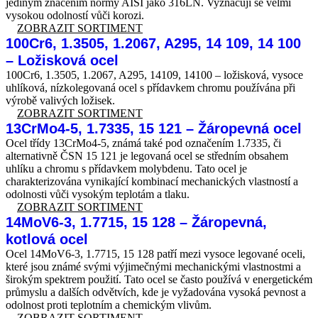
jediným značením normy AISI jako 316LN. Vyznačují se velmi
vysokou odolností vůči korozi.
ZOBRAZIT SORTIMENT
100Cr6, 1.3505, 1.2067, A295, 14 109, 14 100
– Ložisková ocel
100Cr6, 1.3505, 1.2067, A295, 14109, 14100 – ložisková, vysoce
uhlíková, nízkolegovaná ocel s přídavkem chromu používána při
výrobě valivých ložisek.
ZOBRAZIT SORTIMENT
13CrMo4-5, 1.7335, 15 121 – Žáropevná ocel
Ocel třídy 13CrMo4-5, známá také pod označením 1.7335, či
alternativně ČSN 15 121 je legovaná ocel se středním obsahem
uhlíku a chromu s přídavkem molybdenu. Tato ocel je
charakterizována vynikající kombinací mechanických vlastností a
odolnosti vůči vysokým teplotám a tlaku.
ZOBRAZIT SORTIMENT
14MoV6-3, 1.7715, 15 128 – Žáropevná,
kotlová ocel
Ocel 14MoV6-3, 1.7715, 15 128 patří mezi vysoce legované oceli,
které jsou známé svými výjimečnými mechanickými vlastnostmi a
širokým spektrem použití. Tato ocel se často používá v energetickém
průmyslu a dalších odvětvích, kde je vyžadována vysoká pevnost a
odolnost proti teplotním a chemickým vlivům.
ZOBRAZIT SORTIMENT