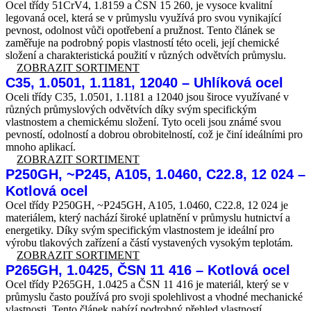
Ocel třídy 51CrV4, 1.8159 a ČSN 15 260, je vysoce kvalitní
legovaná ocel, která se v průmyslu využívá pro svou vynikající
pevnost, odolnost vůči opotřebení a pružnost. Tento článek se
zaměřuje na podrobný popis vlastností této oceli, její chemické
složení a charakteristická použití v různých odvětvích průmyslu.
ZOBRAZIT SORTIMENT
C35, 1.0501, 1.1181, 12040 – Uhlíková ocel
Oceli třídy C35, 1.0501, 1.1181 a 12040 jsou široce využívané v
různých průmyslových odvětvích díky svým specifickým
vlastnostem a chemickému složení. Tyto oceli jsou známé svou
pevností, odolností a dobrou obrobitelností, což je činí ideálními pro
mnoho aplikací.
ZOBRAZIT SORTIMENT
P250GH, ~P245, A105, 1.0460, C22.8, 12 024 –
Kotlová ocel
Ocel třídy P250GH, ~P245GH, A105, 1.0460, C22.8, 12 024 je
materiálem, který nachází široké uplatnění v průmyslu hutnictví a
energetiky. Díky svým specifickým vlastnostem je ideální pro
výrobu tlakových zařízení a částí vystavených vysokým teplotám.
ZOBRAZIT SORTIMENT
P265GH, 1.0425, ČSN 11 416 – Kotlová ocel
Ocel třídy P265GH, 1.0425 a ČSN 11 416 je materiál, který se v
průmyslu často používá pro svoji spolehlivost a vhodné mechanické
vlastnosti. Tento článek nabízí podrobný přehled vlastností,