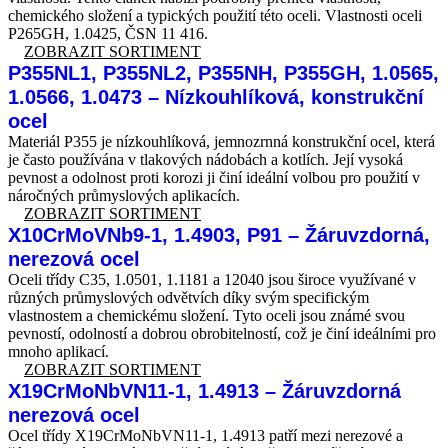
chemického složení a typických použití této oceli. Vlastnosti oceli
P265GH, 1.0425, ČSN 11 416.
ZOBRAZIT SORTIMENT
P355NL1, P355NL2, P355NH, P355GH, 1.0565,
1.0566, 1.0473 – Nízkouhlíková, konstrukční
ocel
Materiál P355 je nízkouhlíková, jemnozrnná konstrukční ocel, která
je často používána v tlakových nádobách a kotlích. Její vysoká
pevnost a odolnost proti korozi ji činí ideální volbou pro použití v
náročných průmyslových aplikacích.
ZOBRAZIT SORTIMENT
X10CrMoVNb9-1, 1.4903, P91 – Žáruvzdorná,
nerezová ocel
Oceli třídy C35, 1.0501, 1.1181 a 12040 jsou široce využívané v
různých průmyslových odvětvích díky svým specifickým
vlastnostem a chemickému složení. Tyto oceli jsou známé svou
pevností, odolností a dobrou obrobitelností, což je činí ideálními pro
mnoho aplikací.
ZOBRAZIT SORTIMENT
X19CrMoNbVN11-1, 1.4913 – Žáruvzdorná
nerezová ocel
Ocel třídy X19CrMoNbVN11-1, 1.4913 patří mezi nerezové a