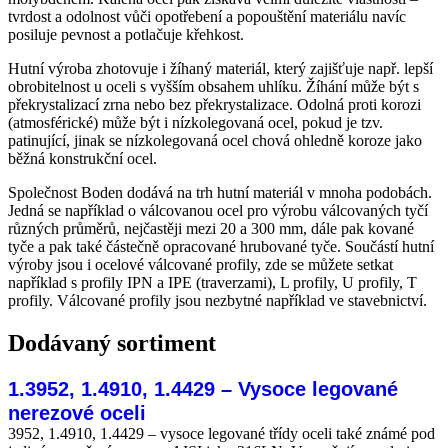
tvrdost a odolnost vůči opotřebení a popouštění materiálu navíc
posiluje pevnost a potlačuje křehkost.
Hutní výroba zhotovuje i žíhaný materiál, který zajišťuje např. lepší
obrobitelnost u oceli s vyšším obsahem uhlíku. Žíhání může být s
překrystalizací zrna nebo bez překrystalizace. Odolná proti korozi
(atmosférické) může být i nízkolegovaná ocel, pokud je tzv.
patinující, jinak se nízkolegovaná ocel chová ohledně koroze jako
běžná konstrukční ocel.
Společnost Boden dodává na trh hutní materiál v mnoha podobách.
Jedná se například o válcovanou ocel pro výrobu válcovaných tyčí
různých průměrů, nejčastěji mezi 20 a 300 mm, dále pak kované
tyče a pak také částečně opracované hrubované tyče. Součástí hutní
výroby jsou i ocelové válcované profily, zde se můžete setkat
například s profily IPN a IPE (traverzami), L profily, U profily, T
profily. Válcované profily jsou nezbytné například ve stavebnictví.
Dodávaný sortiment
1.3952, 1.4910, 1.4429 – Vysoce legované
nerezové oceli
3952, 1.4910, 1.4429 – vysoce legované třídy oceli také známé pod