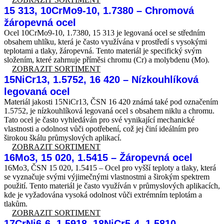
15 313, 10CrMo9-10, 1.7380 – Chromová
žáropevná ocel
Ocel 10CrMo9-10, 1.7380, 15 313 je legovaná ocel se středním
obsahem uhlíku, která je často využívána v prostředí s vysokými
teplotami a tlaky, žáropevná. Tento materiál je specifický svým
složením, které zahrnuje příměsi chromu (Cr) a molybdenu (Mo).
ZOBRAZIT SORTIMENT
15NiCr13, 1.5752, 16 420 – Nízkouhlíková
legovaná ocel
Materiál jakosti 15NiCr13, ČSN 16 420 známá také pod označením
1.5752, je nízkouhlíková legovaná ocel s obsahem niklu a chromu.
Tato ocel je často vyhledáván pro své vynikající mechanické
vlastnosti a odolnost vůči opotřebení, což jej činí ideálním pro
širokou škálu průmyslových aplikací.
ZOBRAZIT SORTIMENT
16Mo3, 15 020, 1.5415 – Žáropevná ocel
16Mo3, ČSN 15 020, 1.5415 – Ocel pro vyšší teploty a tlaky, která
se vyznačuje svými výjimečnými vlastnostmi a širokým spektrem
použití. Tento materiál je často využíván v průmyslových aplikacích,
kde je vyžadována vysoká odolnost vůči extrémním teplotám a
tlakům.
ZOBRAZIT SORTIMENT
17CrNi6-6, 1.5918, 18NiCr5-4, 1.5810,