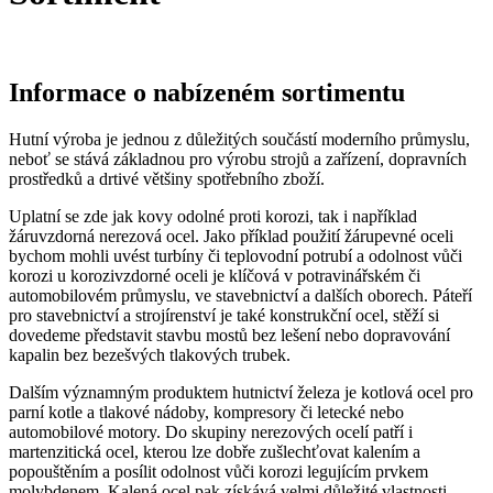
Informace o nabízeném sortimentu
Hutní výroba je jednou z důležitých součástí moderního průmyslu,
neboť se stává základnou pro výrobu strojů a zařízení, dopravních
prostředků a drtivé většiny spotřebního zboží.
Uplatní se zde jak kovy odolné proti korozi, tak i například
žáruvzdorná nerezová ocel. Jako příklad použití žárupevné oceli
bychom mohli uvést turbíny či teplovodní potrubí a odolnost vůči
korozi u korozivzdorné oceli je klíčová v potravinářském či
automobilovém průmyslu, ve stavebnictví a dalších oborech. Páteří
pro stavebnictví a strojírenství je také konstrukční ocel, stěží si
dovedeme představit stavbu mostů bez lešení nebo dopravování
kapalin bez bezešvých tlakových trubek.
Dalším významným produktem hutnictví železa je kotlová ocel pro
parní kotle a tlakové nádoby, kompresory či letecké nebo
automobilové motory. Do skupiny nerezových ocelí patří i
martenzitická ocel, kterou lze dobře zušlechťovat kalením a
popouštěním a posílit odolnost vůči korozi legujícím prvkem
molybdenem. Kalená ocel pak získává velmi důležité vlastnosti –