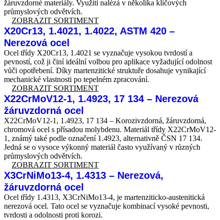
žáruvzdorné materiály. Využití nalézá v několika klíčových
průmyslových odvětvích.
ZOBRAZIT SORTIMENT
X20Cr13, 1.4021, 1.4022, ASTM 420 –
Nerezová ocel
Ocel třídy X20Cr13, 1.4021 se vyznačuje vysokou tvrdostí a
pevností, což ji činí ideální volbou pro aplikace vyžadující odolnost
vůči opotřebení. Díky martenzitické struktuře dosahuje vynikající
mechanické vlastnosti po tepelném zpracování.
ZOBRAZIT SORTIMENT
X22CrMoV12-1, 1.4923, 17 134 – Nerezová
žáruvzdorná ocel
X22CrMoV12-1, 1.4923, 17 134 – Korozivzdorná, žáruvzdorná,
chromová ocel s přísadou molybdenu. Materiál třídy X22CrMoV12-
1, známý také podle označení 1.4923, alternativně ČSN 17 134.
Jedná se o vysoce výkonný materiál často využívaný v různých
průmyslových odvětvích.
ZOBRAZIT SORTIMENT
X3CrNiMo13-4, 1.4313 – Nerezová,
žáruvzdorná ocel
Ocel třídy 1.4313, X3CrNiMo13-4, je martenziticko-austenitická
nerezová ocel. Tato ocel se vyznačuje kombinací vysoké pevnosti,
tvrdosti a odolnosti proti korozi.