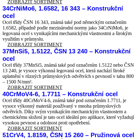
ZOBRAZIT SORTIMENT
34CrNiMo6, 1.6582, 16 343 – Konstrukční
ocel
Ocel třídy ČSN 16 343, známá také pod německým označením
1.6582, případně podle mezinárodní normy jako 34CrNiMo6, je
legovaná ocel s vynikajícími mechanickými vlastnostmi a širokým
využitím v průmyslu.
ZOBRAZIT SORTIMENT
37MnSi5, 1.5122, ČSN 13 240 – Konstrukční
ocel
Ocel třídy 37MnSi5, známá také pod označením 1.5122 nebo ČSN
13 240, je vysoce výkonná legovaná ocel, která nachází široké
uplatnění v různých průmyslových odvětvích s pevností v tahu 800
– 1500 N/mm².
ZOBRAZIT SORTIMENT
40CrMoV4-6, 1.7711 – Konstrukční ocel
Ocel třídy 40CrMoV4-6, známá také pod označením 1.7711, je
vysoce výkonný materiál používaný v mnoha průmyslových
odvětvích. Díky svým vynikajícím mechanickým vlastnostem a
chemickému složení je tato ocel ideální pro aplikace, které vyžadují
vysokou pevnost a odolnost proti opotřebení.
ZOBRAZIT SORTIMENT
51CrV4, 1.8159, ČSN 15 260 – Pružinová ocel